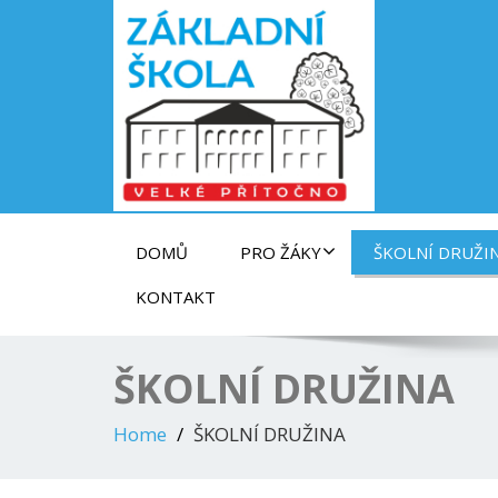
Základní škola ve Velkém Přítočně
DOMŮ
PRO ŽÁKY
ŠKOLNÍ DRUŽI
KONTAKT
ŠKOLNÍ DRUŽINA
Home
ŠKOLNÍ DRUŽINA