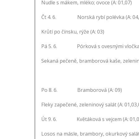
Nudle s mákem, mléko; ovoce (A: 01,07)
Čt 4. 6. Norská rybí polévka (A: 04,
Krůtí po čínsku, rýže (A: 03)
Pá 5. 6. Pórková s ovesnými vločkami
Sekaná pečeně, bramborová kaše, zelenina
Po 8. 6. Bramborová (A: 09)
Fleky zapečené, zeleninový salát (A: 01,03
Út 9. 6. Květáková s vejcem (A: 01,0
Losos na másle, brambory, okurkový salát 