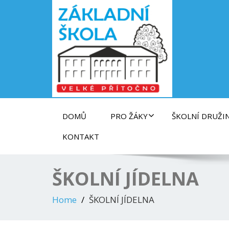
Základní škola ve Velkém Přítočně
DOMŮ
PRO ŽÁKY
ŠKOLNÍ DRUŽI
KONTAKT
ŠKOLNÍ JÍDELNA
Home
ŠKOLNÍ JÍDELNA