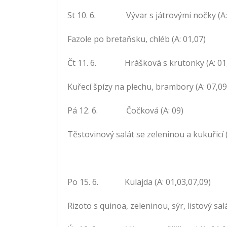
St 10. 6. Vývar s játrovými nočky (A: 
Fazole po bretaňsku, chléb (A: 01,07)
Čt 11. 6. Hrášková s krutonky (A: 01
Kuřecí špízy na plechu, brambory (A: 07,09
Pá 12. 6. Čočková (A: 09)
Těstovinový salát se zeleninou a kukuřicí (
Po 15. 6. Kulajda (A: 01,03,07,09)
Rizoto s quinoa, zeleninou, sýr, listový salá