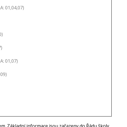
A: 01,04,07)
0)
)
A: 01,07)
09)
isem. Základní informace jsou zařazeny do Řádu školy.