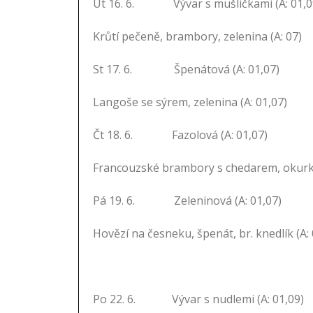
Út 16. 6. Vývar s mušličkami (A: 01,0
Krůtí pečeně, brambory, zelenina (A: 07)
St 17. 6. Špenátová (A: 01,07)
Langoše se sýrem, zelenina (A: 01,07)
Čt 18. 6. Fazolová (A: 01,07)
Francouzské brambory s chedarem, okurka
Pá 19. 6. Zeleninová (A: 01,07)
Hovězí na česneku, špenát, br. knedlík (A: 
Po 22. 6. Vývar s nudlemi (A: 01,09)