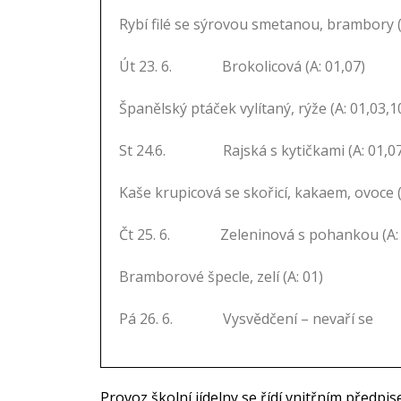
Rybí filé se sýrovou smetanou, brambory (
Út 23. 6. Brokolicová (A: 01,07)
Španělský ptáček vylítaný, rýže (A: 01,03,1
St 24.6. Rajská s kytičkami (A: 01,07
Kaše krupicová se skořicí, kakaem, ovoce (
Čt 25. 6. Zeleninová s pohankou (A: 
Bramborové špecle, zelí (A: 01)
Pá 26. 6. Vysvědčení – nevaří se
Provoz školní jídelny se řídí vnitřním předp