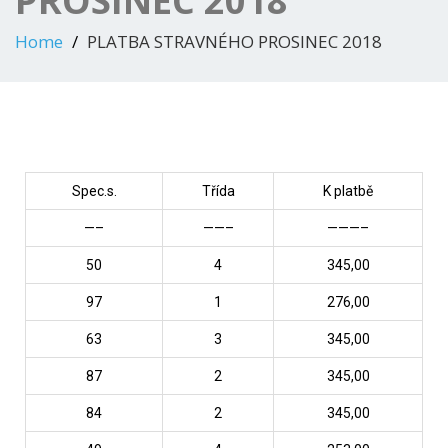
PROSINEC 2018
Home
PLATBA STRAVNÉHO PROSINEC 2018
Spec.s.
Třída
K platbě
—–
——–
———–
50
4
345,00
97
1
276,00
63
3
345,00
87
2
345,00
84
2
345,00