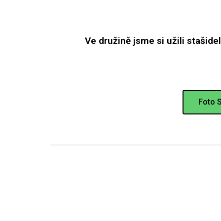
Ve družině jsme si užili staši
Foto S