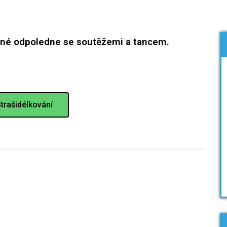
delné odpoledne se soutěžemi a tancem.
trašidélkování