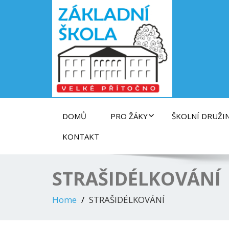
Základní škola ve Velkém Přítočně
DOMŮ
PRO ŽÁKY
ŠKOLNÍ DRUŽI
KONTAKT
STRAŠIDÉLKOVÁNÍ
Home
STRAŠIDÉLKOVÁNÍ